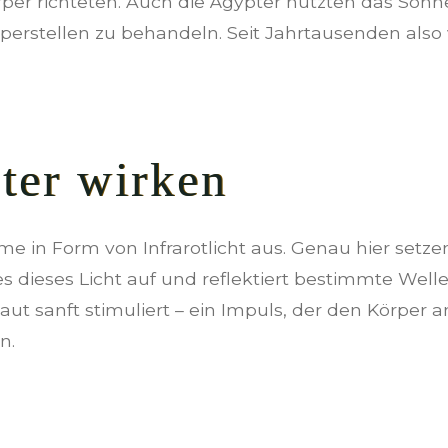
örper richteten. Auch die Ägypter nutzten das Sonn
rperstellen zu behandeln. Seit Jahrtausenden als
ster wirken
 in Form von Infrarotlicht aus. Genau hier setzen
 es dieses Licht auf und reflektiert bestimmte We
t sanft stimuliert – ein Impuls, der den Körper a
n.