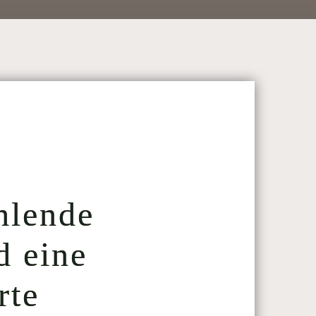
hlende
d eine
rte