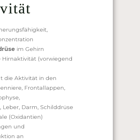
vität
nnerungsfähigkeit,
onzentration
ldrüse
im Gehirn
 Hirnaktivität (vorwiegend
t die Aktivität in den
enniere, Frontallappen,
ophyse,
 Leber, Darm, Schilddrüse
ale (Oxidantien)
llagen und
ktion an